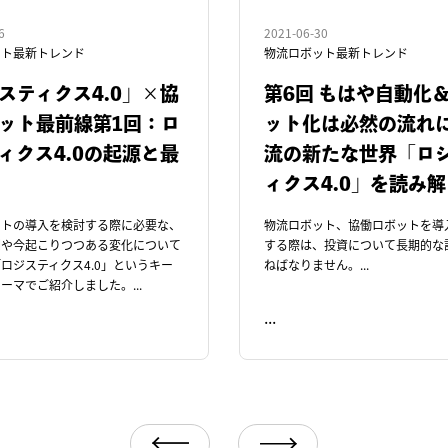
6
2021-06-30
ット最新トレンド
物流ロボット最新トレンド
スティクス4.0」×協
第6回 もはや自動化
ット最前線第1回：ロ
ット化は必然の流れ
ィクス4.0の起源と最
流の新たな世界「ロ
ィクス4.0」を読み
ットの導入を検討する際に必要な、
物流ロボット、協働ロボットを導
測や今起こりつつある変化について
する際は、投資について長期的な
ロジスティクス4.0」というキー
ねばなりません。...
ーマでご紹介しました。...
...
READ ME