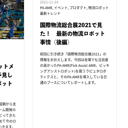
2021-11-24
PA-AMR
,
イベント
,
プロダクト
,
物流ロボット
最新トレンド
国際物流総合展2021で見
た！ 最新の物流ロボット
事情（後編）
前回に引き続き「国際物流総合展2021」の
情報をお伝えします。今回は会場でも注目度
の高かったPA-AMR(Pick Assist AMR、ピッキ
ットメ
ングアシストロボット)を扱うラピュタロボ
予見し
ティクスと、そのPA-AMRを導入している日
通のブースについてレポートします。
ボット
成期から支
ーム開発の
どってきた
めて今のロ
いきます。