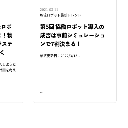
2021-03-11
物流ロボット最新トレンド
＆ロボ
第5回 協働ロボット導入の
に！物
成否は事前シミュレーショ
ジステ
ンで7割決まる！
解く
最終更新日：2022/3/15...
入しようと
計画を考え
...
READ ME