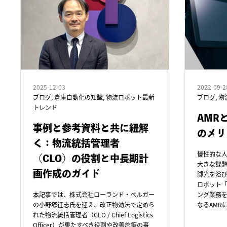
2025-12-03
2022-09-2
ブログ
,
倉庫自動化の知識
,
物流ロボット最新
ブログ
,
物
トレンド
AMR
事例と参考資料と共に紐解
のメリ
く：物流統括管理者
慢性的な
（CLO）の役割と中長期計
大きな課
画作成のガイド
脚光を浴
ロボット「
本記事では、株式会社ローランド・ベルガー
ング業務
の小野塚征志氏を迎え、改正物効法で定めら
なるAMR
れた物流統括管理者（CLO / Chief Logistics
Officer）が果たすべき役割や改善施策の事