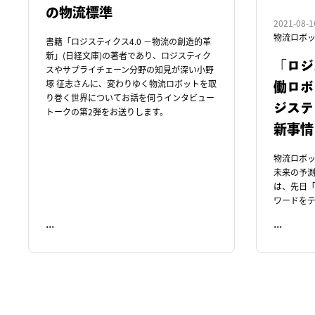
の物流標準
2021-08-1
物流ロボ
書籍「ロジスティクス4.0 －物流の創造的革
新」(日経文庫)の著者であり、ロジスティク
「ロジ
スやサプライチェーン分野の知見が深い小野
塚 征志さんに、変わりゆく物流ロボットを取
働ロボ
り巻く世界についてお話を伺うインタビュー
ジステ
トークの第2弾をお送りします。
新事情
物流ロボ
未来の予
は、先日「
ワードをテ
...
...
READ ME
READ ME