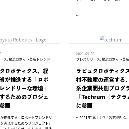
...
READ ME
0
2021-09-29
ース
,
物流ロボット最新トレンド
プレスリリース
,
物流ロボット最
タロボティクス、経
ラピュタロボティク
省が推進する「ロボ
村不動産の運営する
レンドリーな環境」
系企業間共創プログ
するためのプロジェ
「Techrum（テク
参画
に参画
省が推進する「ロボットフレンドリ
〜2021年10月より「習志野PoC...
」を実現するためのプロジェクト」
たことをお知らせいたします。具体