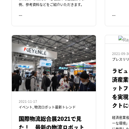
例、参考資料などをご紹介いただきます。
...
...
READ ME
READ ME
2021-09-3
プレスリリ
ラピュ
済産業
ットフ
を実現
2021-11-17
クトに
イベント
,
物流ロボット最新トレンド
経済産業
国際物流総合展2021で見
ーな環境
た！ 最新の物流ロボット
に参画し