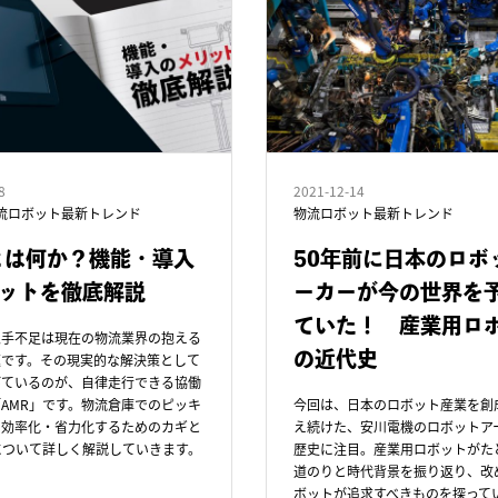
8
2021-12-14
流ロボット最新トレンド
物流ロボット最新トレンド
とは何か？機能・導入
50年前に日本のロボ
ットを徹底解説
ーカーが今の世界を
ていた！ 産業用ロ
人手不足は現在の物流業界の抱える
の近代史
題です。その現実的な解決策として
びているのが、自律走行できる協働
AMR」です。物流倉庫でのピッキ
今回は、日本のロボット産業を創
を効率化・省力化するためのカギと
え続けた、安川電機のロボットア
について詳しく解説していきます。
歴史に注目。産業用ロボットがた
道のりと時代背景を振り返り、改
ボットが追求すべきものを探って