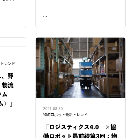
...
READ ME
新トレンド
ス、野
、物流
ラム
ラム）」
2021-08-30
物流ロボット最新トレンド
「ロジスティクス4.0」×協
働ロボット最前線第3回：物