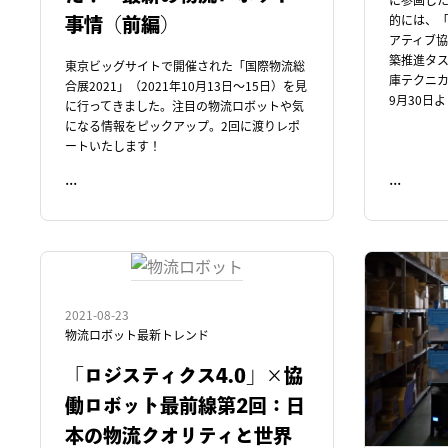
的には、
事情（前編）
アティブ
築推進タ
東京ビッグサイトで開催された「国際物流総
庫テクニカ
合展2021」（2021年10月13日～15日）を見
9月30日
に行ってきました。注目の物流ロボットや気
になる情報をピックアップ。2回に渡りレポ
ートいたします！
...
...
READ ME
READ ME
2021-08-23
物流ロボット最新トレンド
「ロジスティクス4.0」×協
働ロボット最前線第2回：日
本の物流クオリティと世界