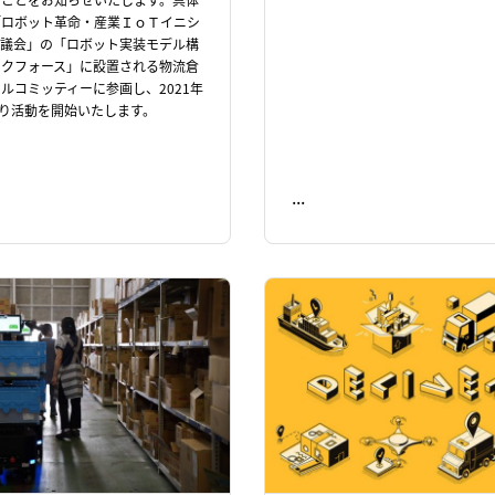
「ロボット革命・産業ＩｏＴイニシ
協議会」の「ロボット実装モデル構
スクフォース」に設置される物流倉
ルコミッティーに参画し、2021年
より活動を開始いたします。
...
READ ME