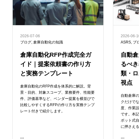
2026-07-06
2026-06-1
ブログ
,
倉庫自動化の知識
ASRS
,
ブ
倉庫自動化RFP作成完全ガ
自動倉
イド｜提案依頼書の作り方
るべき
と実務テンプレート
類・ロ
視点
倉庫自動化のRFP作成を体系的に解説。背
景・目的、対象スコープ、業務要件、性能要
自動倉庫
件、評価基準など、ベンダー提案を横並びで
クだけでな
比較しやすくするRFPの作り方を実務テンプ
度、作業
レート付きで紹介します。
です。本
ボット式自
に押さえ
...
...
READ ME
READ ME