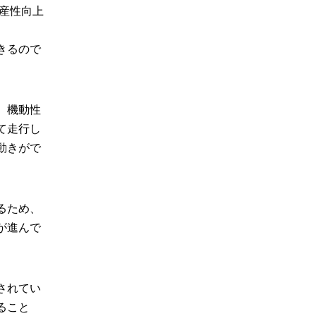
産性向上
きるので
、機動性
て走行し
動きがで
るため、
が進んで
されてい
ること