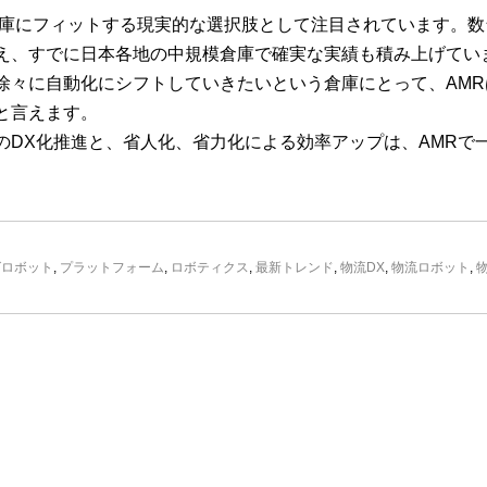
倉庫にフィットする現実的な選択肢として注目されています。数
え、すでに日本各地の中規模倉庫で確実な実績も積み上げてい
徐々に自動化にシフトしていきたいという倉庫にとって、AMR
と言えます。
のDX化推進と、省人化、省力化による効率アップは、AMRで
グロボット
,
プラットフォーム
,
ロボティクス
,
最新トレンド
,
物流DX
,
物流ロボット
,