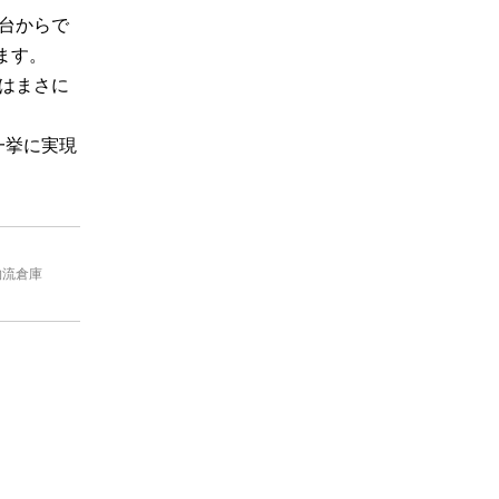
台からで
ます。
はまさに
一挙に実現
物流倉庫