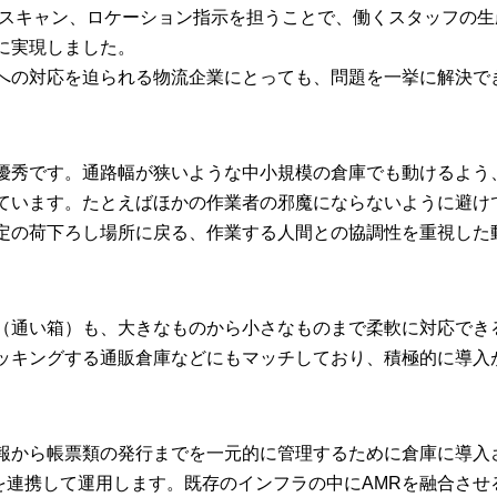
品スキャン、ロケーション指示を担うことで、働くスタッフの生
に実現しました。
への対応を迫られる物流企業にとっても、問題を一挙に解決で
優秀です。通路幅が狭いような中小規模の倉庫でも動けるよう
ています。たとえばほかの作業者の邪魔にならないように避け
定の荷下ろし場所に戻る、作業する人間との協調性を重視した
（通い箱）も、大きなものから小さなものまで柔軟に対応でき
ッキングする通販倉庫などにもマッチしており、積極的に導入
報から帳票類の発行までを一元的に管理するために倉庫に導入
報を連携して運用します。既存のインフラの中にAMRを融合させ