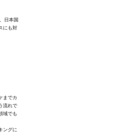
、日本国
スにも対
ケまでカ
う流れで
領域でも
キングに