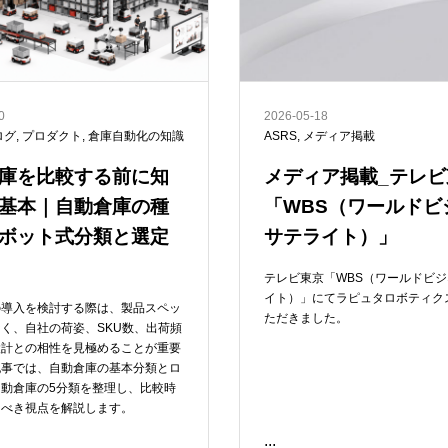
0
2026-05-18
ログ
,
プロダクト
,
倉庫自動化の知識
ASRS
,
メディア掲載
庫を比較する前に知
メディア掲載_テレビ
基本｜自動倉庫の種
「WBS（ワールドビ
ボット式分類と選定
サテライト）」
テレビ東京「WBS（ワールドビ
イト）」にてラピュタロボティク
の導入を検討する際は、製品スペッ
ただきました。
く、自社の荷姿、SKU数、出荷頻
設計との相性を見極めることが重要
記事では、自動倉庫の基本分類とロ
動倉庫の5分類を整理し、比較時
るべき視点を解説します。
...
READ ME