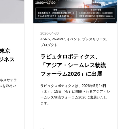
2026-04-30
ASRS
,
PA-AMR
,
イベント
,
プレスリリース
,
プロダクト
東京
ラピュタロボティクス、
ジネス
「アジア・シームレス物流
フォーラム2026」に出展
ジネスサテラ
スを取材い
ラピュタロボティクスは、2026年5月14日
（木）、15日（金）に開催されるアジア・シ
ームレス物流フォーラム2026に出展いたし
ます。
...
READ ME