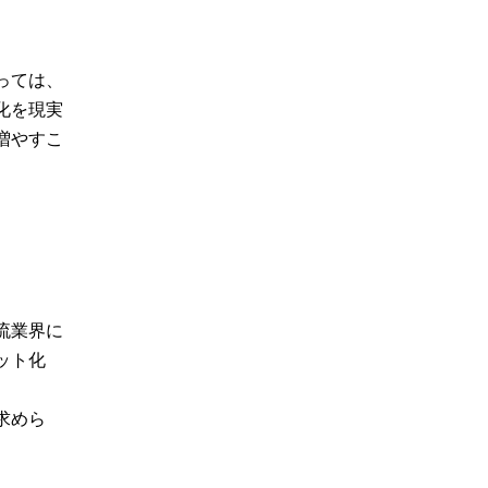
っては、
化を現実
増やすこ
流業界に
ット化
求めら