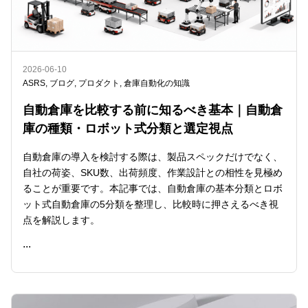
2026-06-10
ASRS
,
ブログ
,
プロダクト
,
倉庫自動化の知識
自動倉庫を比較する前に知るべき基本｜自動倉
庫の種類・ロボット式分類と選定視点
自動倉庫の導入を検討する際は、製品スペックだけでなく、
自社の荷姿、SKU数、出荷頻度、作業設計との相性を見極め
ることが重要です。本記事では、自動倉庫の基本分類とロボ
ット式自動倉庫の5分類を整理し、比較時に押さえるべき視
点を解説します。
...
READ ME