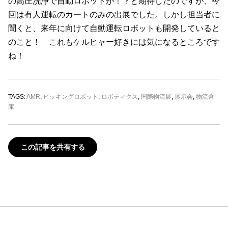
の高圧洗浄で自動ロボットが！？と期待したのですが、今
回は有人運転のカートのみの出展でした。しかし担当者に
聞くと、来年に向けて自動運転ロボットも開発していると
のこと！ これもケルヒャー好きには気になるところです
ね！
TAGS:
AMR
,
ピッキングロボット
,
ロボティクス
,
国際物流展
,
展示会
,
物流倉
庫
この記事を共有する