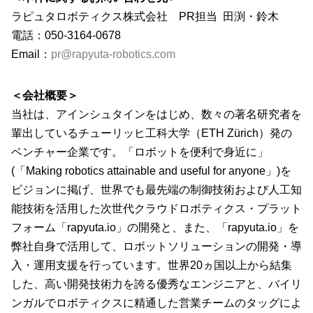
ラピュタロボティクス株式会社 PR担当 田渕・鈴木
電話：050-3164-0678
Email：
pr@rapyuta-robotics.com
＜会社概要＞
当社は、アインシュタインをはじめ、数々の著名研究者を
輩出しているチューリッヒ工科大学（ETH Zürich）発の
ベンチャー企業です。「ロボットを便利で身近に」
(「Making robotics attainable and useful for anyone」)を
ビジョンに掲げ、世界でも最先端の制御技術および人工知
能技術を活用した次世代クラウドロボティクス・プラット
フォーム「rapyuta.io」の開発と、また、「rapyuta.io」を
弊社自身で活用して、ロボットソリューションの開発・導
入・運用支援を行っています。世界20ヵ国以上から結集
した、高い開発技術力を誇る優秀なエンジニアと、バイリ
ンガルでロボティクスに精通した営業チームのタッグによ