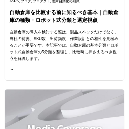
ASRS
,
ブログ
,
プロダクト
,
倉庫自動化の知識
自動倉庫を比較する前に知るべき基本｜自動倉
庫の種類・ロボット式分類と選定視点
自動倉庫の導入を検討する際は、製品スペックだけでなく、
自社の荷姿、SKU数、出荷頻度、作業設計との相性を見極め
ることが重要です。本記事では、自動倉庫の基本分類とロボ
ット式自動倉庫の5分類を整理し、比較時に押さえるべき視
点を解説します。
...
READ ME