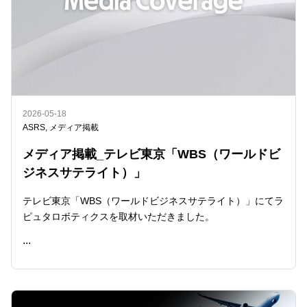
2026-05-18
ASRS
,
メディア掲載
メディア掲載_テレビ東京「WBS（ワールドビ
ジネスサテライト）」
テレビ東京「WBS（ワールドビジネスサテライト）」にてラ
ピュタロボティクスを取材いただきました。
...
READ ME