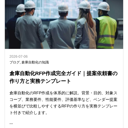
2026-07-06
ブログ
,
倉庫自動化の知識
倉庫自動化RFP作成完全ガイド｜提案依頼書の
作り方と実務テンプレート
倉庫自動化のRFP作成を体系的に解説。背景・目的、対象ス
コープ、業務要件、性能要件、評価基準など、ベンダー提案
を横並びで比較しやすくするRFPの作り方を実務テンプレー
ト付きで紹介します。
...
READ ME