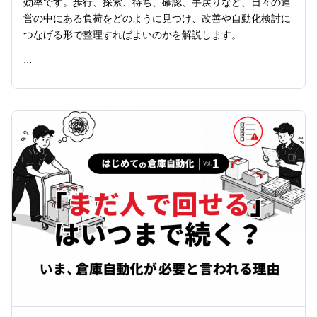
効率です。歩行、探索、待ち、確認、手戻りなど、日々の運
営の中にある負荷をどのように見つけ、改善や自動化検討に
つなげる形で整理すればよいのかを解説します。
...
READ ME