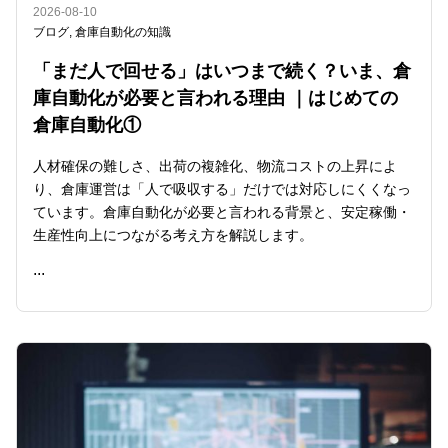
2026-08-10
ブログ
,
倉庫自動化の知識
「まだ人で回せる」はいつまで続く？いま、倉
庫自動化が必要と言われる理由 ｜はじめての
倉庫自動化①
人材確保の難しさ、出荷の複雑化、物流コストの上昇によ
り、倉庫運営は「人で吸収する」だけでは対応しにくくなっ
ています。倉庫自動化が必要と言われる背景と、安定稼働・
生産性向上につながる考え方を解説します。
...
READ ME