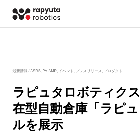
最新情報 /
ASRS
,
PA-AMR
,
イベント
,
プレスリリース
,
プロダクト
ラピュタロボティクス
在型自動倉庫「ラピュタ
ルを展示