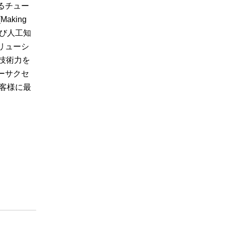
るチュー
king
および人工知
リューシ
技術力を
ーサクセ
客様に最