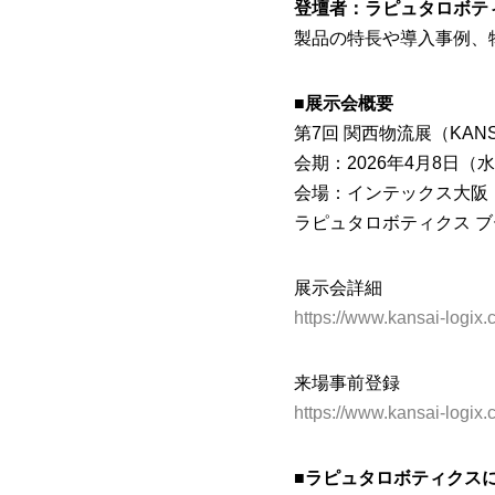
登壇者：ラピュタロボティクス株
製品の特長や導入事例、
■
展示会概要
第7回 関西物流展（KANSAI
会期：2026年4月8日（水
会場：インテックス大阪
ラピュタロボティクス ブー
展示会詳細
https://www.kansai-logix
来場事前登録
https://www.kansai-logix.c
■ラピュタロボティクス