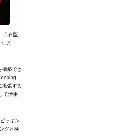
、自在型
介しま
を構築でき
ping
に拡張する
して活用
のピッキン
ングと検