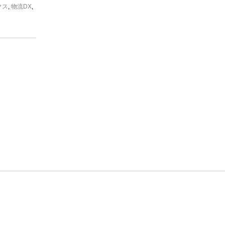
クス
,
物流DX
,