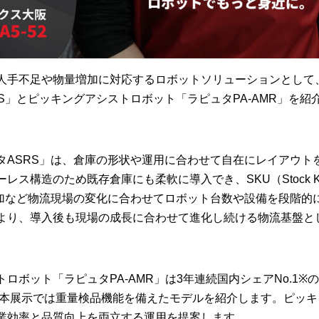
人手不足や物量増加に対応するロボットソリューションとして
S」とピッキングアシストロボット「ラピュタPA-AMR」を紹
タASRS」は、倉庫の形状や運用に合わせて自在にレイアウト
ス構造のため既存倉庫にも柔軟に導入でき、SKU（Stock Kee
の増加など物流現場の変化に合わせてロボット台数や設備を段階的
より、導入後も現場の成長に合わせて進化し続ける物流基盤と
ロボット「ラピュタPA-AMR」は3年連続国内シェアNo.1※
 本展示では重量検品機能を備えたモデルを紹介します。ピッキ
業効率と品質向上を両立する運用を提案します。