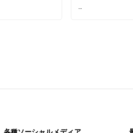
...
READ ME
各種ソーシャルメディア