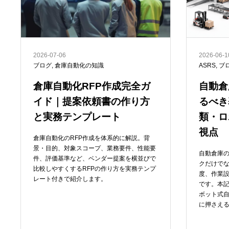
2026-07-06
2026-06-1
ブログ
,
倉庫自動化の知識
ASRS
,
ブ
倉庫自動化RFP作成完全ガ
自動倉
イド｜提案依頼書の作り方
るべき
と実務テンプレート
類・ロ
視点
倉庫自動化のRFP作成を体系的に解説。背
景・目的、対象スコープ、業務要件、性能要
自動倉庫
件、評価基準など、ベンダー提案を横並びで
クだけでな
比較しやすくするRFPの作り方を実務テンプ
度、作業
レート付きで紹介します。
です。本
ボット式自
に押さえ