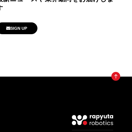
す
SIGN UP