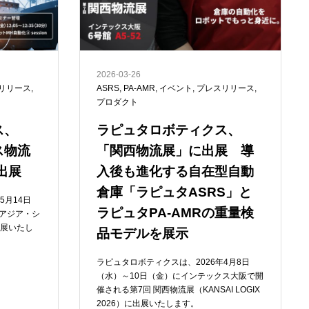
2026-03-26
リリース
,
ASRS
,
PA-AMR
,
イベント
,
プレスリリース
,
プロダクト
ス、
ラピュタロボティクス、
ス物流
「関西物流展」に出展 導
に出展
入後も進化する自在型自動
倉庫「ラピュタASRS」と
5月14日
ラピュタPA-AMRの重量検
るアジア・シ
出展いたし
品モデルを展示
ラピュタロボティクスは、2026年4月8日
（水）～10日（金）にインテックス大阪で開
催される第7回 関西物流展（KANSAI LOGIX
2026）に出展いたします。