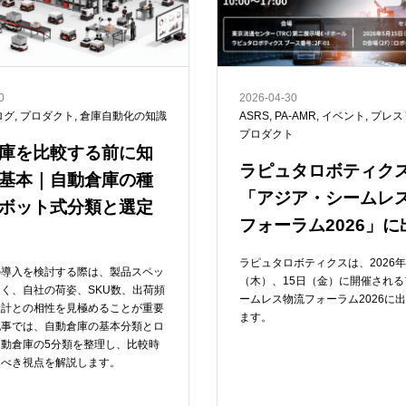
0
2026-04-30
ログ
,
プロダクト
,
倉庫自動化の知識
ASRS
,
PA-AMR
,
イベント
,
プレス
プロダクト
庫を比較する前に知
ラピュタロボティク
基本｜自動倉庫の種
「アジア・シームレ
ボット式分類と選定
フォーラム2026」
ラピュタロボティクスは、2026年
の導入を検討する際は、製品スペッ
（木）、15日（金）に開催され
く、自社の荷姿、SKU数、出荷頻
ームレス物流フォーラム2026に
設計との相性を見極めることが重要
ます。
記事では、自動倉庫の基本分類とロ
動倉庫の5分類を整理し、比較時
るべき視点を解説します。