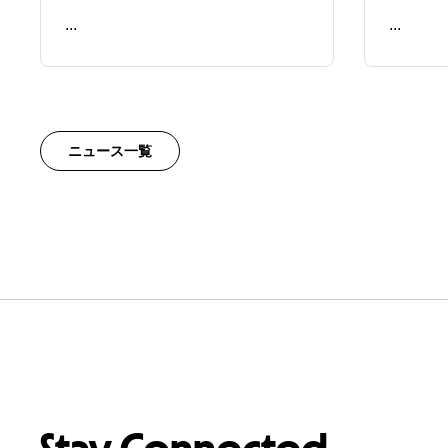
...
...
READ ME
READ ME
ニュース一覧