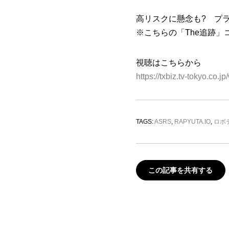
高リスクに懸念も? プラ
※こちらの「The追跡
視聴はこちらから
https://txbiz.tv-tokyo.co.
TAGS:
ASRS
,
RAPYUTA.IO
,
ロボ
この記事を共有する