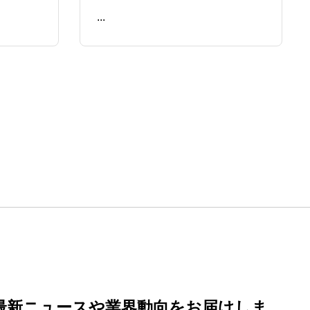
...
READ ME
最新ニュースや業界動向
をお届けしま