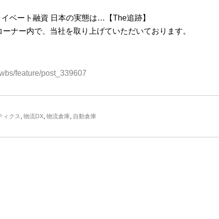
イベート融資 日本の実態は…【The追跡】
」コーナー内で、当社を取り上げていただいております。
jp/wbs/feature/post_339607
ティクス
,
物流DX
,
物流倉庫
,
自動倉庫