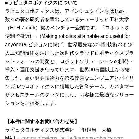
■ラピュタロボティクスについて
ラピュタロボティクスは、アインシュタインをはじめ、
数々の著名研究者を輩出しているチューリッヒ工科大学
（ETH Zürich）発のベンチャー企業です。「ロボットを
便利で身近に」(Making robotics attainable and useful for
anyone)をビジョンに掲げ、世界最先端の制御技術および
人工知能技術を活用した次世代クラウドロボティクスプラ
ットフォームの開発と、ロボットソリューションの開発・
導入・運用支援を行っています。世界30ヵ国以上から結
集した、高い開発技術力を誇る優秀なエンジニアとバイリ
ンガルでロボティクスに精通した営業チーム、カスタマー
サクセスチームのタッグにより、お客様に最適なソリュー
ションをご提案します。
【本件に関するお問い合わせ先】
ラピュタロボティクス株式会社 PR担当：大橋
MAIL：
communications_bc_ja@rapyuta-robotics.com