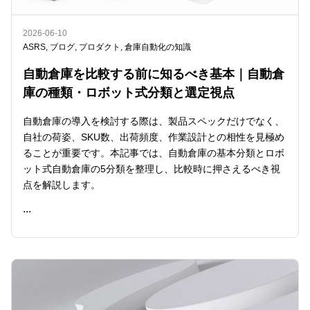
2026-06-10
ASRS
,
ブログ
,
プロダクト
,
倉庫自動化の知識
自動倉庫を比較する前に知るべき基本｜自動倉
庫の種類・ロボット式分類と選定視点
自動倉庫の導入を検討する際は、製品スペックだけでなく、
自社の荷姿、SKU数、出荷頻度、作業設計との相性を見極め
ることが重要です。本記事では、自動倉庫の基本分類とロボ
ット式自動倉庫の5分類を整理し、比較時に押さえるべき視
点を解説します。
...
READ ME