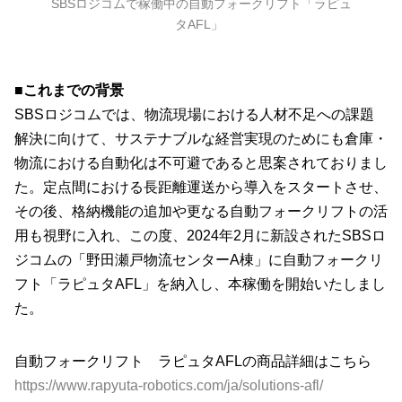
SBSロジコムで稼働中の自動フォークリフト「ラピュ
タAFL」
■
これまでの背景
SBSロジコムでは、物流現場における人材不足への課題
解決に向けて、サステナブルな経営実現のためにも倉庫・
物流における自動化は不可避であると思案されておりまし
た。定点間における長距離運送から導入をスタートさせ、
その後、格納機能の追加や更なる自動フォークリフトの活
用も視野に入れ、この度、2024年2月に新設されたSBSロ
ジコムの「野田瀬戸物流センターA棟」に自動フォークリ
フト「ラピュタAFL」を納入し、本稼働を開始いたしまし
た。
自動フォークリフト ラピュタAFLの商品詳細はこちら
https://www.rapyuta-robotics.com/ja/solutions-afl/