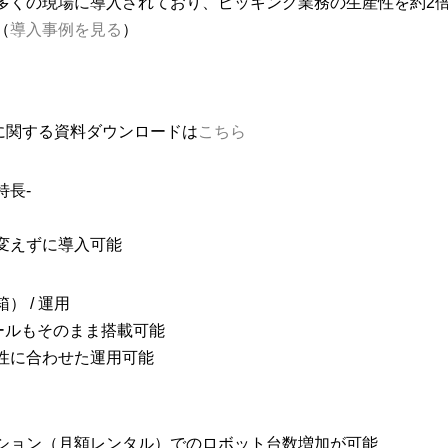
多くの現場に導入されており、ピッキング業務の生産性を約2
（
導入事例を見る
）
品に関する資料ダウンロードは
こちら
特長-
変えずに導入可能
 / 運用
ールもそのまま搭載可能
性に合わせた運用可能
ション（月額レンタル）でのロボット台数増加が可能