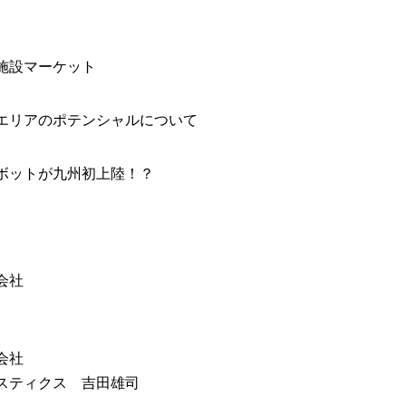
施設マーケット
エリアのポテンシャルについて
ボットが九州初上陸！？
会社
会社
スティクス 吉田雄司