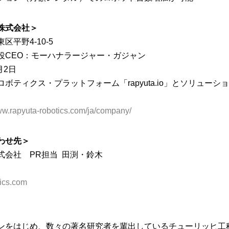
株式会社＞
平野4-10-5
CEO：モーハナラージャー・ガジャン
月2日
ボティクス・プラットフォーム「rapyuta.io」とソリューシ
ww.rapyuta-robotics.com/ja/company/
わせ先＞
式会社 PR担当 田渕・鈴木
ics.com
ンをはじめ、数々の著名研究者を輩出しているチューリッヒ工