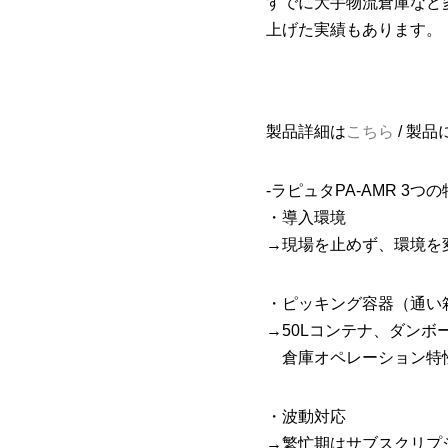
すでに大手物流倉庫など
上げた実績もあります。
製品詳細は
こちら
/ 製
-ラピュタPA-AMR 3つの
・導入環境
→現場を止めず、環境を
・ピッキング容器（通い箱）
→50Lコンテナ、ダンボ
倉庫オペレーション特
・波動対応
→繁忙期はサブスクリプ