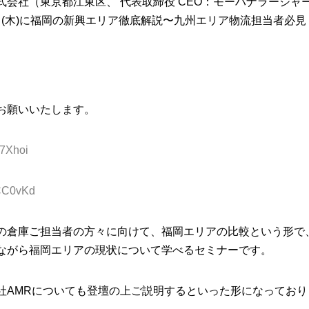
式会社（東京都江東区、 代表取締役 CEO：モーハナラージャ
10日(木)に福岡の新興エリア徹底解説〜九州エリア物流担当者必
お願いいたします。
3e7Xhoi
/3CC0vKd
の倉庫ご担当者の方々に向けて、福岡エリアの比較という形で
ながら福岡エリアの現状について学べるセミナーです。
社AMRについても登壇の上ご説明するといった形になっており