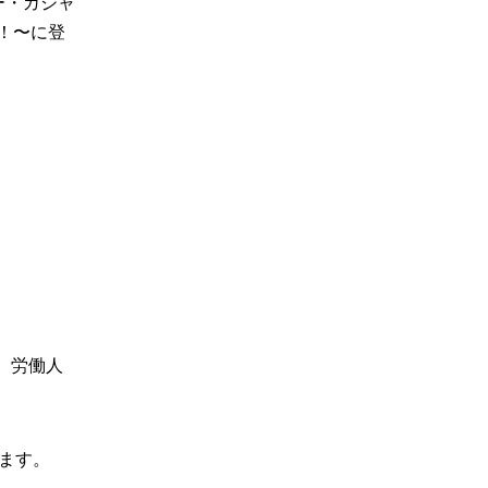
ー・ガジャ
見！〜に登
、労働人
ます。