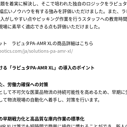
の課題を着実に解決し、そこで培われた独自のロジックをラピュタP
た幅広いノウハウを有する強みを評価いただけました。また、ラピ
に導入がしやすい点やピッキング作業を行うスタッフへの教育時
現場に素早く適応できる点も評価いただけました。
ト ラピュタPA-AMR XLの商品詳細はこちら
otics.com/ja/solutions-pa-amr-xl/
る「ラピュタPA-AMR XL」の導入のポイント
た、労働力確保への対策
として不可欠な医薬品物流の持続可能性を高めるため、早期に
して物流現場の自動化へ着手し、対策を行います。
の早期戦力化と高品質な庫内作業の標準化
AMR XLは誰でも短時間で簡単に操作に慣れることができ、新人