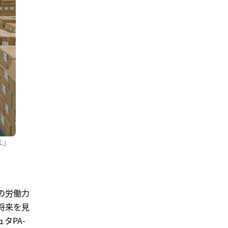
L」
の労働力
将来を見
タPA-