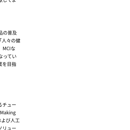
品の普及
「人々の健
MCIな
なってい
業を目指
るチュー
aking
技術および人工
ソリュー