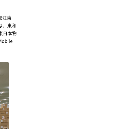
都江東
は、東和
東日本物
bile