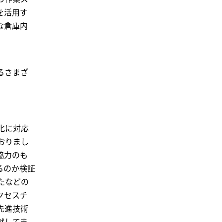
を活用す
な倉庫内
るさまざ
化に対応
おりまし
協力のも
るのか検証
たなどの
クセスチ
先進技術
献してま