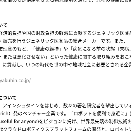
いて
経済的負担や国の財政負担の軽減に貢献するジェネリック医薬
・販売を行うジェネリック医薬品の総合メーカーです。また、
業理念のもと、「健康の維持」や「病気になる前の状態（未病、
・または悪化させない」といった健康に関する取り組みをおこ
」に貢献し、いつの時代も世の中や地域社会に必要とされる企
yakuhin.co.jp/
について
、アインシュタインをはじめ、数々の著名研究者を輩出してい
ürich）発のベンチャー企業です。「ロボットを便利で身近に」(M
le and useful for anyone)をビジョンに掲げ、世界最先端の制御
代クラウドロボティクスプラットフォームの開発と、ロボット