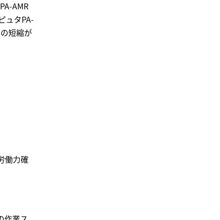
A-AMR
ュタPA-
間の短縮が
労働力確
の作業ス