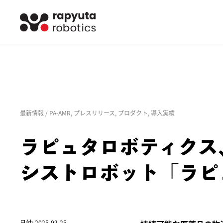
最新情報 /
PA-AMR
,
プレスリリース
,
プロダクト
,
導入実績
ラピュタロボティクス
シストロボット「ラピュ
日付: 2025-02-25