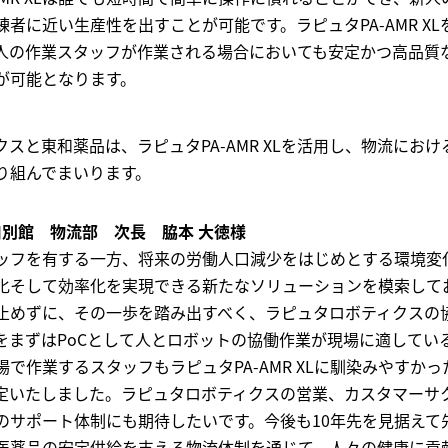
者に近い生産性を出すことが可能です。ラピュタPA-AMR XL
人の作業スタッフが作業される場合においても安定かつ高品質
化が可能となります。
スと東和薬品は、ラピュタPA-AMR XLを活用し、物流におけ
り組んでまいります。
口別館 物流部 次長 脇本 大徳様
ッフを有する一方、将来の労働人口減少をはじめとする環境変
化そして効率化を実現できる新たなソリューションを模索して
止めずに、その一歩を踏み出すべく、ラピュタロボティクスの
 XLをまずはPoCとして人とロボットの協働作業が現場に適してい
で作業するスタッフもラピュタPA-AMR XLに馴染みやすかっ
定いたしました。ラピュタロボティクスの営業、カスタマーサ
のサポート体制にも期待したいです。今後も10年先を見据えて
医薬品の安定供給を支える物流体制を通じて、人々の健康に貢