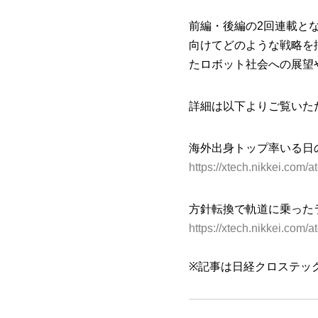
前編・後編の2回連載と
向けてどのような戦略を
たロボット社会への展望
詳細は以下よりご覧いた
海外出身トップ率いる日
https://xtech.nikkei.com
方針転換で軌道に乗った
https://xtech.nikkei.com/
※記事は日経クロステッ