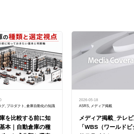
0
2026-05-18
ログ
,
プロダクト
,
倉庫自動化の知識
ASRS
,
メディア掲載
庫を比較する前に知
メディア掲載_テレビ
基本｜自動倉庫の種
「WBS（ワールドビ