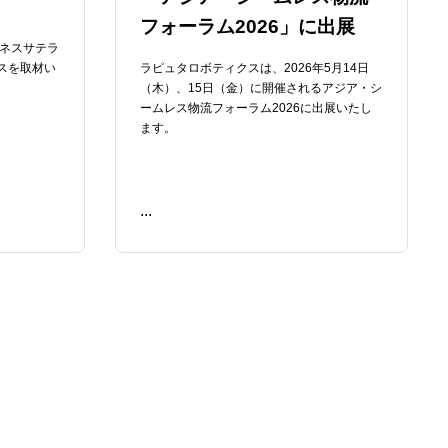
フォーラム2026」に出展
ジネスサテラ
スを取材い
ラピュタロボティクスは、2026年5月14日
（木）、15日（金）に開催されるアジア・シ
ームレス物流フォーラム2026に出展いたし
ます。
...
READ ME