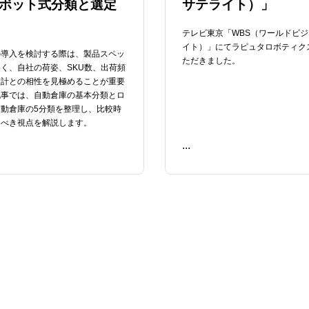
ボット式分類と選定
サテライト）」
テレビ東京「WBS（ワールドビ
イト）」にてラピュタロボティク
の導入を検討する際は、製品スペッ
ただきました。
く、自社の荷姿、SKU数、出荷頻
設計との相性を見極めることが重要
記事では、自動倉庫の基本分類とロ
動倉庫の5分類を整理し、比較時
るべき視点を解説します。
...
READ ME