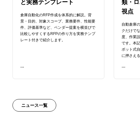
と実務テンプレート
類・ロ
視点
倉庫自動化のRFP作成を体系的に解説。背
景・目的、対象スコープ、業務要件、性能要
自動倉庫
件、評価基準など、ベンダー提案を横並びで
クだけでな
比較しやすくするRFPの作り方を実務テンプ
度、作業
レート付きで紹介します。
です。本
ボット式自
に押さえ
...
...
READ ME
READ ME
ニュース一覧