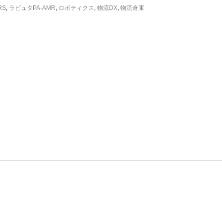
RS
,
ラピュタPA-AMR
,
ロボティクス
,
物流DX
,
物流倉庫