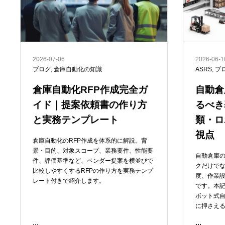
2026-07-06
2026-06-1
ブログ
,
倉庫自動化の知識
ASRS
,
ブ
倉庫自動化RFP作成完全ガ
自動倉
イド｜提案依頼書の作り方
るべき
と実務テンプレート
類・ロ
視点
倉庫自動化のRFP作成を体系的に解説。背
景・目的、対象スコープ、業務要件、性能要
自動倉庫
件、評価基準など、ベンダー提案を横並びで
クだけでな
比較しやすくするRFPの作り方を実務テンプ
度、作業
レート付きで紹介します。
です。本
ボット式自
に押さえ
...
...
READ ME
READ ME