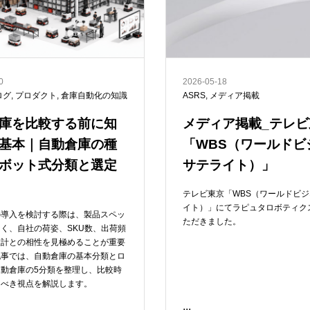
0
2026-05-18
ログ
,
プロダクト
,
倉庫自動化の知識
ASRS
,
メディア掲載
庫を比較する前に知
メディア掲載_テレビ
基本｜自動倉庫の種
「WBS（ワールドビ
ボット式分類と選定
サテライト）」
テレビ東京「WBS（ワールドビ
イト）」にてラピュタロボティク
の導入を検討する際は、製品スペッ
ただきました。
く、自社の荷姿、SKU数、出荷頻
設計との相性を見極めることが重要
記事では、自動倉庫の基本分類とロ
動倉庫の5分類を整理し、比較時
るべき視点を解説します。
...
READ ME