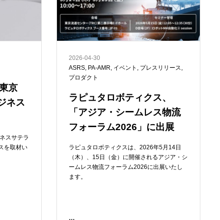
2026-04-30
ASRS
,
PA-AMR
,
イベント
,
プレスリリース
,
プロダクト
東京
ラピュタロボティクス、
ジネス
「アジア・シームレス物流
フォーラム2026」に出展
ジネスサテラ
スを取材い
ラピュタロボティクスは、2026年5月14日
（木）、15日（金）に開催されるアジア・シ
ームレス物流フォーラム2026に出展いたし
ます。
...
READ ME