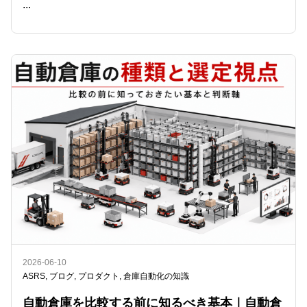
...
READ ME
2026-06-10
ASRS
,
ブログ
,
プロダクト
,
倉庫自動化の知識
自動倉庫を比較する前に知るべき基本｜自動倉