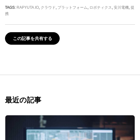
TAGS:
RAPYUTA.IO
,
クラウド
,
プラットフォーム
,
ロボティクス
,
安川電機
,
提
携
この記事を共有する
最近の記事