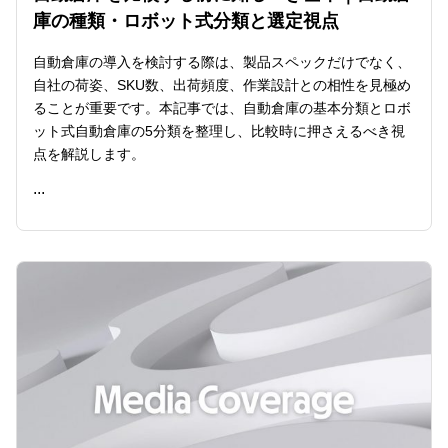
庫の種類・ロボット式分類と選定視点
自動倉庫の導入を検討する際は、製品スペックだけでなく、
自社の荷姿、SKU数、出荷頻度、作業設計との相性を見極め
ることが重要です。本記事では、自動倉庫の基本分類とロボ
ット式自動倉庫の5分類を整理し、比較時に押さえるべき視
点を解説します。
...
READ ME