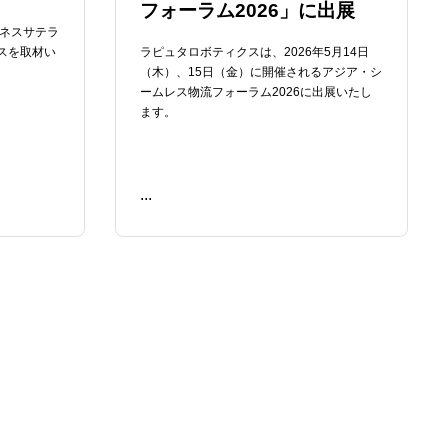
フォーラム2026」に出展
ジネスサテラ
スを取材い
ラピュタロボティクスは、2026年5月14日
（木）、15日（金）に開催されるアジア・シ
ームレス物流フォーラム2026に出展いたし
ます。
...
READ ME