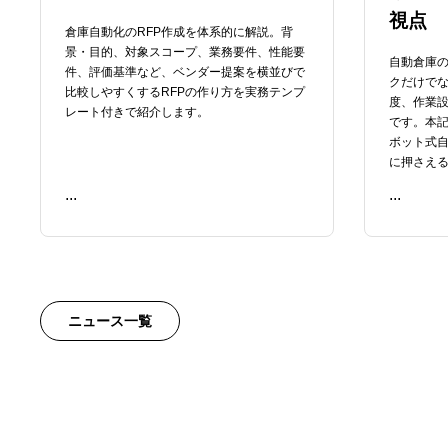
視点
倉庫自動化のRFP作成を体系的に解説。背
景・目的、対象スコープ、業務要件、性能要
自動倉庫
件、評価基準など、ベンダー提案を横並びで
クだけでな
比較しやすくするRFPの作り方を実務テンプ
度、作業
レート付きで紹介します。
です。本
ボット式自
に押さえ
...
...
READ ME
READ ME
ニュース一覧