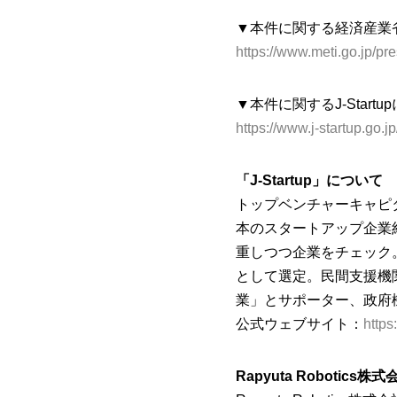
▼本件に関する経済産業
https://www.meti.go.jp/
▼本件に関するJ-Start
https://www.j-startup.go
「J-Startup」について
トップベンチャーキャピ
本のスタートアップ企業約
重しつつ企業をチェック。厳正
として選定。民間支援機関・
業」とサポーター、政府
公式ウェブサイト：
https
Rapyuta Robotics