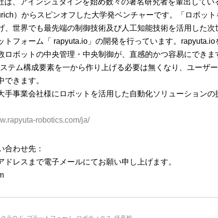
ics株式会社は、アインシュタインを始め数々の著名研究者を輩出して
Zürich）からスピンオフした大学発ベンチャーです。「ロボッ
げ、世界でも最先端の制御技術及び人工知能技術を活用した次
ォーム「 rapyuta.io」の開発を行っています。rapyuta.i
数ロボットの中央管理・中央制御が、直感的かつ容易にできま
により、システム構成要素を一から作り上げる必要は無くなり、ユーザ
中できます。
大手事業会社様にロボットを活用した自動化ソリューションの
ww.rapyuta-robotics.com/ja/
い合わせ先：
アドレスまで電子メールにてお願い申し上げます。
om