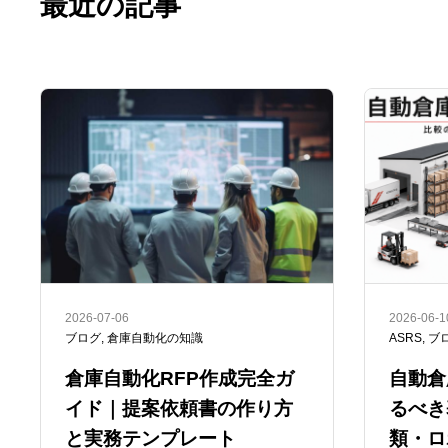
最近の記事
2026-07-06
2026-06-1
ブログ
,
倉庫自動化の知識
ASRS
,
ブ
倉庫自動化RFP作成完全ガ
自動倉
イド｜提案依頼書の作り方
るべき
と実務テンプレート
類・ロ