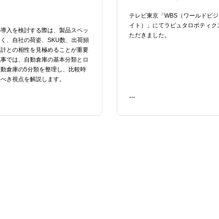
テレビ東京「WBS（ワールドビ
イト）」にてラピュタロボティク
の導入を検討する際は、製品スペッ
ただきました。
く、自社の荷姿、SKU数、出荷頻
設計との相性を見極めることが重要
記事では、自動倉庫の基本分類とロ
動倉庫の5分類を整理し、比較時
るべき視点を解説します。
...
READ ME