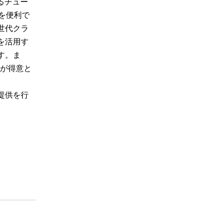
いるチュー
トを便利で
世代クラ
oを活用す
す。ま
ーが得意と
提供を行