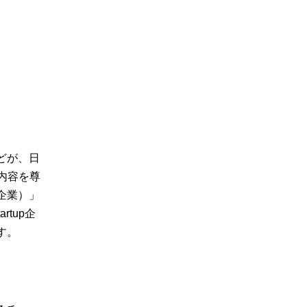
どが、日
内容を尊
p企業）」
tup企
す。