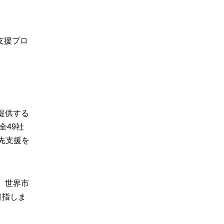
支援プロ
を提供する
全49社
先支援を
、世界市
⽬指しま