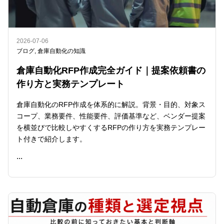
2026-07-06
ブログ
,
倉庫自動化の知識
倉庫自動化RFP作成完全ガイド｜提案依頼書の
作り方と実務テンプレート
倉庫自動化のRFP作成を体系的に解説。背景・目的、対象ス
コープ、業務要件、性能要件、評価基準など、ベンダー提案
を横並びで比較しやすくするRFPの作り方を実務テンプレー
ト付きで紹介します。
...
READ ME