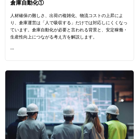
倉庫自動化①
人材確保の難しさ、出荷の複雑化、物流コストの上昇によ
り、倉庫運営は「人で吸収する」だけでは対応しにくくなっ
ています。倉庫自動化が必要と言われる背景と、安定稼働・
生産性向上につながる考え方を解説します。
...
READ ME