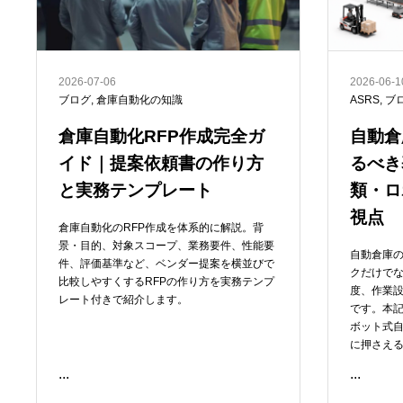
2026-07-06
2026-06-1
ブログ
,
倉庫自動化の知識
ASRS
,
ブ
倉庫自動化RFP作成完全ガ
自動倉
イド｜提案依頼書の作り方
るべき
と実務テンプレート
類・ロ
視点
倉庫自動化のRFP作成を体系的に解説。背
景・目的、対象スコープ、業務要件、性能要
自動倉庫
件、評価基準など、ベンダー提案を横並びで
クだけでな
比較しやすくするRFPの作り方を実務テンプ
度、作業
レート付きで紹介します。
です。本
ボット式自
に押さえ
...
...
READ ME
READ ME