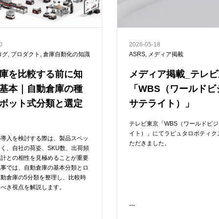
0
2026-05-18
ログ
,
プロダクト
,
倉庫自動化の知識
ASRS
,
メディア掲載
庫を比較する前に知
メディア掲載_テレビ
基本｜自動倉庫の種
「WBS（ワールドビ
ボット式分類と選定
サテライト）」
テレビ東京「WBS（ワールドビ
イト）」にてラピュタロボティク
の導入を検討する際は、製品スペッ
ただきました。
く、自社の荷姿、SKU数、出荷頻
設計との相性を見極めることが重要
記事では、自動倉庫の基本分類とロ
動倉庫の5分類を整理し、比較時
るべき視点を解説します。
...
READ ME