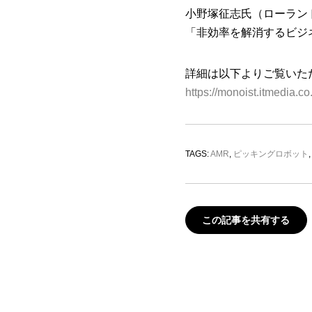
小野塚征志氏（ローラン
「非効率を解消するビジ
詳細は以下よりご覧いた
https://monoist.itmedia.c
TAGS:
AMR
,
ピッキングロボット
この記事を共有する