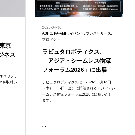
2026-04-30
ASRS
,
PA-AMR
,
イベント
,
プレスリリース
,
プロダクト
東京
ラピュタロボティクス、
ジネス
「アジア・シームレス物流
フォーラム2026」に出展
ジネスサテラ
スを取材い
ラピュタロボティクスは、2026年5月14日
（木）、15日（金）に開催されるアジア・シ
ームレス物流フォーラム2026に出展いたし
ます。
...
READ ME