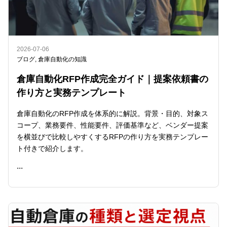
2026-07-06
ブログ
,
倉庫自動化の知識
倉庫自動化RFP作成完全ガイド｜提案依頼書の
作り方と実務テンプレート
倉庫自動化のRFP作成を体系的に解説。背景・目的、対象ス
コープ、業務要件、性能要件、評価基準など、ベンダー提案
を横並びで比較しやすくするRFPの作り方を実務テンプレー
ト付きで紹介します。
...
READ ME