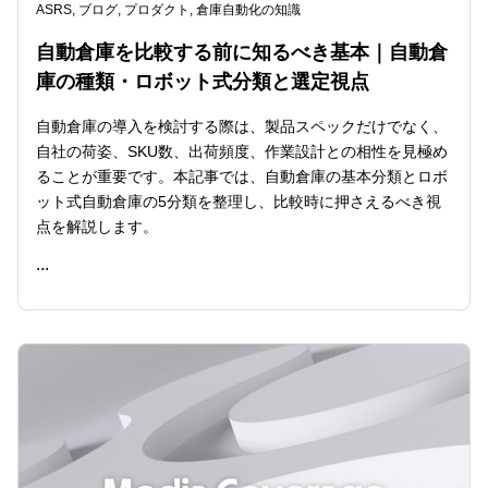
ASRS
,
ブログ
,
プロダクト
,
倉庫自動化の知識
自動倉庫を比較する前に知るべき基本｜自動倉
庫の種類・ロボット式分類と選定視点
自動倉庫の導入を検討する際は、製品スペックだけでなく、
自社の荷姿、SKU数、出荷頻度、作業設計との相性を見極め
ることが重要です。本記事では、自動倉庫の基本分類とロボ
ット式自動倉庫の5分類を整理し、比較時に押さえるべき視
点を解説します。
...
READ ME