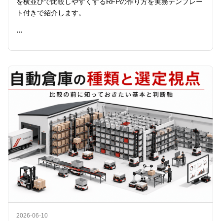
を横並びで比較しやすくするRFPの作り方を実務テンプレー
ト付きで紹介します。
...
READ ME
2026-06-10