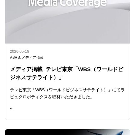
2026-05-18
ASRS
,
メディア掲載
メディア掲載_テレビ東京「WBS（ワールドビ
ジネスサテライト）」
テレビ東京「WBS（ワールドビジネスサテライト）」にてラ
ピュタロボティクスを取材いただきました。
...
READ ME