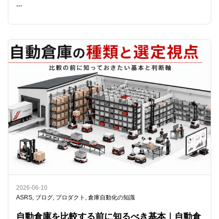
...
READ ME
2026-06-10
ASRS
,
ブログ
,
プロダクト
,
倉庫自動化の知識
自動倉庫を比較する前に知るべき基本｜自動倉