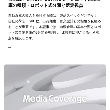
庫の種類・ロボット式分類と選定視点
自動倉庫の導入を検討する際は、製品スペックだけでなく、
自社の荷姿、SKU数、出荷頻度、作業設計との相性を見極め
ることが重要です。本記事では、自動倉庫の基本分類とロボ
ット式自動倉庫の5分類を整理し、比較時に押さえるべき視
点を解説します。
...
READ ME