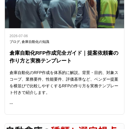
2026-07-06
ブログ
,
倉庫自動化の知識
倉庫自動化RFP作成完全ガイド｜提案依頼書の
作り方と実務テンプレート
倉庫自動化のRFP作成を体系的に解説。背景・目的、対象ス
コープ、業務要件、性能要件、評価基準など、ベンダー提案
を横並びで比較しやすくするRFPの作り方を実務テンプレー
ト付きで紹介します。
...
READ ME