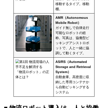
移動するタイプ。移動
棚。
AMR（Autonomous
Mobile Robot）
ガイド無しで自律走行
可能なロボットの総
称。写真は、協働型ピ
ッキングアシストロボ
ットで、人と一緒に協
調して動くタイプ。
AS/RS（Automated
Storage and Retrieval
System）
自動倉庫。高密度に収
納した専用コンテナか
ら自動ピッキングする
システム
■ 物流ロボット導入は、人と協働